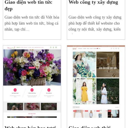
Giao diện web tin tức
Web công ty xây dựng
đẹp
Giao diện web tin tức đã Việt hóa
Giao diện web công ty xây dựng
phù hợp làm web tin tức, blog cá
phù hợp để thiết kế website cho
nhân, tạp chí…
công ty nội thất, xây dựng, kiến
trúc.
Xem web mẫu
Xem web mẫu
Chi tiết
Chi tiết
Web shop bán hoa tươi
Giao diện web thời