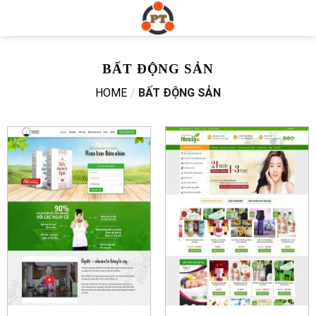
Skip
to
content
BẤT ĐỘNG SẢN
HOME
/
BẤT ĐỘNG SẢN
Xem web mẫu
Xem web mẫu
Chi tiết
Chi tiết