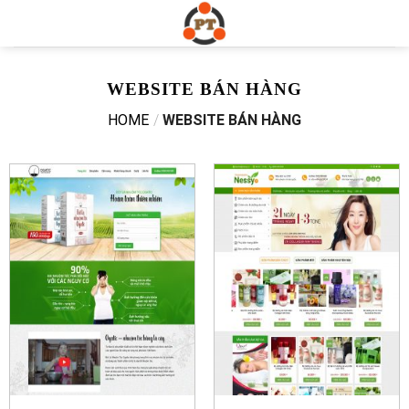
Skip
to
content
WEBSITE BÁN HÀNG
HOME
/
WEBSITE BÁN HÀNG
Xem web mẫu
Xem web mẫu
Chi tiết
Chi tiết