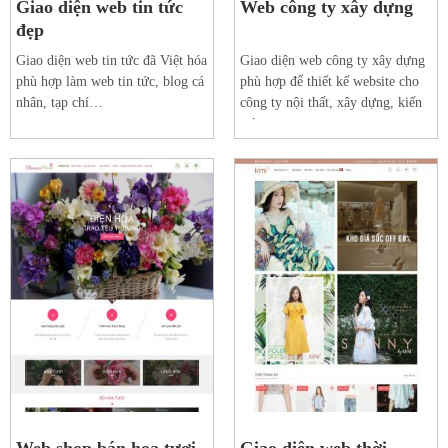
Giao diện web tin tức
Web công ty xây dựng
đẹp
Giao diện web tin tức đã Việt hóa
Giao diện web công ty xây dựng
phù hợp làm web tin tức, blog cá
phù hợp để thiết kế website cho
nhân, tạp chí…
công ty nội thất, xây dựng, kiến
trúc.
Xem web mẫu
Xem web mẫu
Chi tiết
Chi tiết
Web shop bán hoa tươi
Giao diện web thời