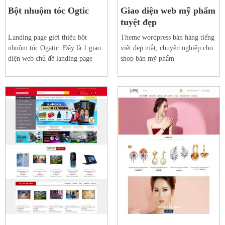
Bột nhuộm tóc Ogtic
Giao diện web mỹ phẩm
tuyệt đẹp
Landing page giới thiệu bột
Theme wordpress bán hàng tiếng
nhuộm tóc Ogatic. Đây là 1 giao
việt đẹp mắt, chuyên nghiệp cho
diện web chủ đề landing page
shop bán mỹ phẩm
tuyệt đẹp, phù hợp cho ngành
hàng mỹ phẩm
Xem web mẫu
Xem web mẫu
Chi tiết
Chi tiết