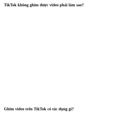
TikTok không ghim được video phải làm sao?
Ghim video trên TikTok có tác dụng gì?