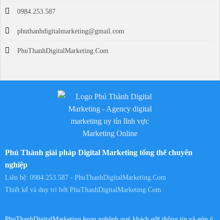
0984.253.587
phuthanhdigitalmarketing@gmail.com
PhuThanhDigitalMarketing.Com
Phú Thành giải pháp Digital Marketing tổng thể chuyên
nghiệp
Liên hệ: 0984.253.587 - PhuThanhDigitalMarketing.Com
Thiết kế và duy trì bởi
PhuThanhDigitalMarketing.Com
PhuThanhDigitalMarketing hoan nghênh quý khách gửi thông tin và góp ý