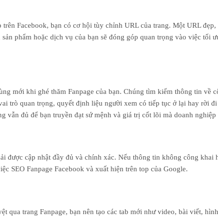
p trên Facebook, bạn có cơ hội tùy chỉnh URL của trang. Một URL đẹp,
n sản phẩm hoặc dịch vụ của bạn sẽ đóng góp quan trọng vào việc tối ư
ùng mới khi ghé thăm Fanpage của bạn. Chúng tìm kiếm thông tin về c
 trò quan trọng, quyết định liệu người xem có tiếp tục ở lại hay rời đ
 vẫn đủ để bạn truyền đạt sứ mệnh và giá trị cốt lõi mà doanh nghiệp 
ải được cập nhật đầy đủ và chính xác. Nếu thông tin không công khai 
 việc SEO Fanpage Facebook và xuất hiện trên top của Google.
ệt qua trang Fanpage, bạn nên tạo các tab mới như video, bài viết, hìn