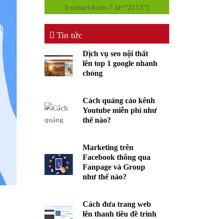
[contact-form-7 id="2153"]
Tin tức
Dịch vụ seo nội thất
lên top 1 google nhanh
chóng
Cách quảng cáo kênh
Youtube miễn phí như
thế nào?
Marketing trên
Facebook thông qua
Fanpage và Group
như thế nào?
Cách đưa trang web
lên thanh tiêu đề trình