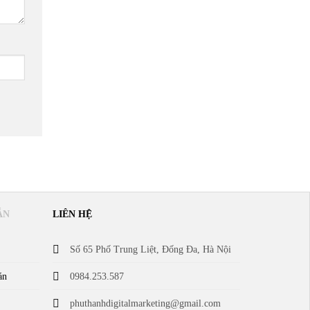
ẪN
LIÊN HỆ
Số 65 Phố Trung Liệt, Đống Đa, Hà Nội
án
0984.253.587
phuthanhdigitalmarketing@gmail.com