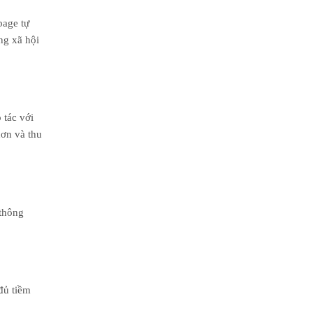
page tự
ng xã hội
 tác với
ơn và thu
 thông
đủ tiềm