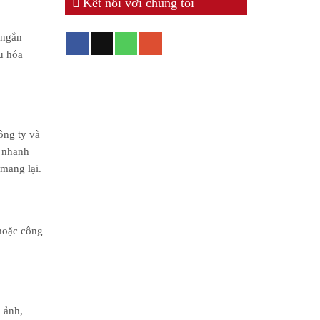
Kết nối với chúng tôi
 ngắn
u hóa
ông ty và
i nhanh
mang lại.
hoặc công
h ảnh,