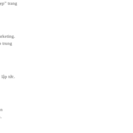
ẹp” trang
rketing.
p trung
lập tức.
ên
.