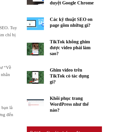
duyệt Google Chrome
Các kỹ thuật SEO on
page gồm những gì?
 SEO. Tuy
ậm chí bị
TikTok không ghim
được video phải làm
sao?
hư “Về
Ghim video trên
á nhân
TikTok có tác dụng
gì?
Khôi phục trang
WordPress như thế
 bạn là
nào?
ưởng đến