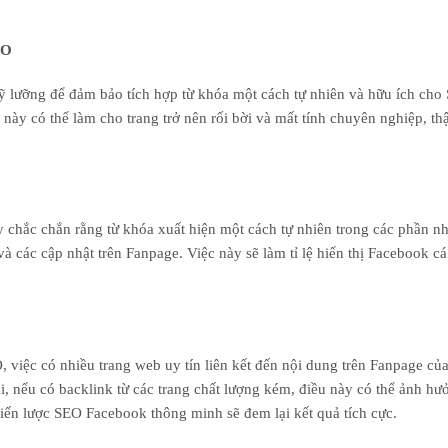
EO
ỹ lưỡng để đảm bảo tích hợp từ khóa một cách tự nhiên và hữu ích cho
 này có thể làm cho trang trở nên rối bời và mất tính chuyên nghiệp, th
 chắc chắn rằng từ khóa xuất hiện một cách tự nhiên trong các phần n
 và các cập nhật trên Fanpage. Việc này sẽ làm tỉ lệ hiển thị Facebook c
 việc có nhiều trang web uy tín liên kết đến nội dung trên Fanpage của
i, nếu có backlink từ các trang chất lượng kém, điều này có thể ảnh h
hiến lược SEO Facebook thông minh sẽ đem lại kết quả tích cực.