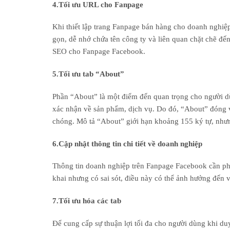
4.Tối ưu URL cho Fanpage
Khi thiết lập trang Fanpage bán hàng cho doanh nghiệ
gọn, dễ nhớ chứa tên công ty và liên quan chặt chẽ đế
SEO cho Fanpage Facebook.
5.Tối ưu tab “About”
Phần “About” là một điểm đến quan trọng cho người d
xác nhận về sản phẩm, dịch vụ. Do đó, “About” đóng vai
chóng. Mô tả “About” giới hạn khoảng 155 ký tự, nhưng
6.Cập nhật thông tin chi tiết về doanh nghiệp
Thông tin doanh nghiệp trên Fanpage Facebook cần ph
khai nhưng có sai sót, điều này có thể ảnh hưởng đến
7.Tối ưu hóa các tab
Để cung cấp sự thuận lợi tối đa cho người dùng khi duy