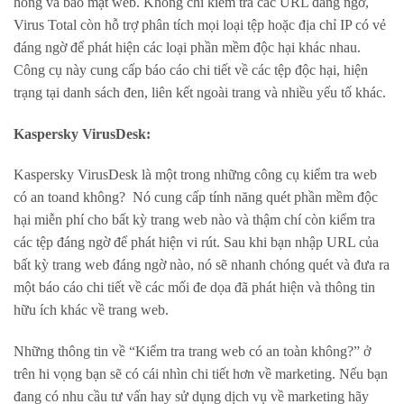
hổng và bảo mật web. Không chỉ kiểm tra các URL đáng ngờ,
Virus Total còn hỗ trợ phân tích mọi loại tệp hoặc địa chỉ IP có vẻ
đáng ngờ để phát hiện các loại phần mềm độc hại khác nhau.
Công cụ này cung cấp báo cáo chi tiết về các tệp độc hại, hiện
trạng tại danh sách đen, liên kết ngoài trang và nhiều yếu tố khác.
Kaspersky VirusDesk:
Kaspersky VirusDesk là một trong những công cụ kiểm tra web
có an toand không? Nó cung cấp tính năng quét phần mềm độc
hại miễn phí cho bất kỳ trang web nào và thậm chí còn kiểm tra
các tệp đáng ngờ để phát hiện vi rút. Sau khi bạn nhập URL của
bất kỳ trang web đáng ngờ nào, nó sẽ nhanh chóng quét và đưa ra
một báo cáo chi tiết về các mối đe dọa đã phát hiện và thông tin
hữu ích khác về trang web.
Những thông tin về “Kiểm tra trang web có an toàn không?” ở
trên hi vọng bạn sẽ có cái nhìn chi tiết hơn về marketing. Nếu bạn
đang có nhu cầu tư vấn hay sử dụng dịch vụ về marketing hãy