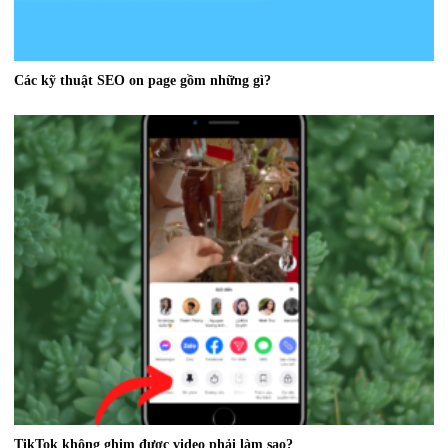
Các kỹ thuật SEO on page gồm những gì?
TikTok không ghim được video phải làm sao?