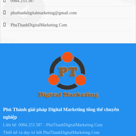
0984.253.587
phuthanhdigitalmarketing@gmail.com
PhuThanhDigitalMarketing.Com
Phú Thành giải pháp Digital Marketing tổng thể chuyên
nghiệp
Liên hệ: 0984.253.587 - PhuThanhDigitalMarketing.Com
Thiết kế và duy trì bởi
PhuThanhDigitalMarketing.Com