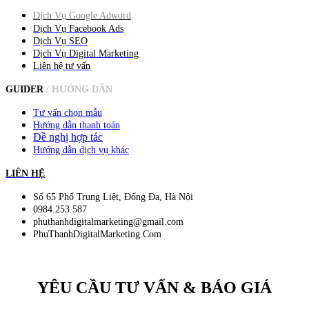
Dịch Vụ Google Adword
Dịch Vụ Facebook Ads
Dịch Vụ SEO
Dịch Vụ Digital Marketing
Liên hệ tư vấn
GUIDER
/ HƯỚNG DẪN
Tư vấn chọn mẫu
Hướng dẫn thanh toán
Đề nghị hợp tác
Hướng dẫn dịch vụ khác
LIÊN HỆ
Số 65 Phố Trung Liệt, Đống Đa, Hà Nội
0984.253.587
phuthanhdigitalmarketing@gmail.com
PhuThanhDigitalMarketing.Com
YÊU CẦU TƯ VẤN & BÁO GIÁ