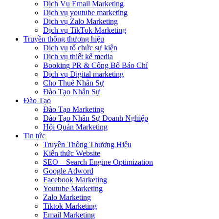
Dịch Vụ Email Marketing
Dịch vụ youtube marketing
Dịch vụ Zalo Marketing
Dịch vụ TikTok Marketing
Truyền thông thương hiệu
Dịch vụ tổ chức sự kiện
Dịch vụ thiết kế media
Booking PR & Công Bố Báo Chí
Dịch vụ Digital marketing
Cho Thuê Nhân Sự
Đào Tạo Nhân Sự
Đào Tạo
Đào Tạo Marketing
Đào Tạo Nhân Sự Doanh Nghiệp
Hội Quán Marketing
Tin tức
Truyền Thông Thương Hiệu
Kiến thức Website
SEO – Search Engine Optimization
Google Adword
Facebook Marketing
Youtube Marketing
Zalo Marketing
Tiktok Marketing
Email Marketing