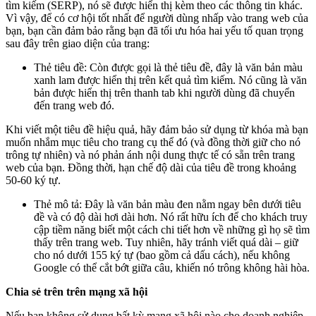
tìm kiếm (SERP), nó sẽ được hiển thị kèm theo các thông tin khác.
Vì vậy, để có cơ hội tốt nhất để người dùng nhấp vào trang web của
bạn, bạn cần đảm bảo rằng bạn đã tối ưu hóa hai yếu tố quan trọng
sau đây trên giao diện của trang:
Thẻ tiêu đề: Còn được gọi là thẻ tiêu đề, đây là văn bản màu
xanh lam được hiển thị trên kết quả tìm kiếm. Nó cũng là văn
bản được hiển thị trên thanh tab khi người dùng đã chuyển
đến trang web đó.
Khi viết một tiêu đề hiệu quả, hãy đảm bảo sử dụng từ khóa mà bạn
muốn nhắm mục tiêu cho trang cụ thể đó (và đồng thời giữ cho nó
trông tự nhiên) và nó phản ánh nội dung thực tế có sẵn trên trang
web của bạn. Đồng thời, hạn chế độ dài của tiêu đề trong khoảng
50-60 ký tự.
Thẻ mô tả: Đây là văn bản màu đen nằm ngay bên dưới tiêu
đề và có độ dài hơi dài hơn. Nó rất hữu ích để cho khách truy
cập tiềm năng biết một cách chi tiết hơn về những gì họ sẽ tìm
thấy trên trang web. Tuy nhiên, hãy tránh viết quá dài – giữ
cho nó dưới 155 ký tự (bao gồm cả dấu cách), nếu không
Google có thể cắt bớt giữa câu, khiến nó trông không hài hòa.
Chia sẻ trên trên mạng xã hội
Nếu bạn không sử dụng bất kỳ mạng xã hội nào cho doanh nghiệp