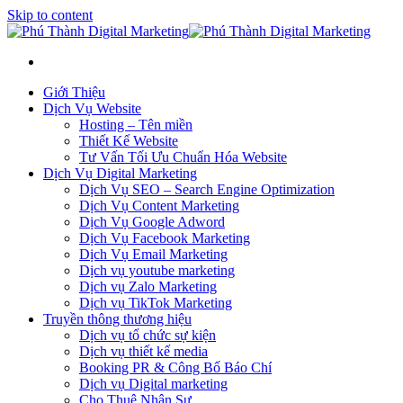
Skip to content
Giới Thiệu
Dịch Vụ Website
Hosting – Tên miền
Thiết Kế Website
Tư Vấn Tối Ưu Chuẩn Hóa Website
Dịch Vụ Digital Marketing
Dịch Vụ SEO – Search Engine Optimization
Dịch Vụ Content Marketing
Dịch Vụ Google Adword
Dịch Vụ Facebook Marketing
Dịch Vụ Email Marketing
Dịch vụ youtube marketing
Dịch vụ Zalo Marketing
Dịch vụ TikTok Marketing
Truyền thông thương hiệu
Dịch vụ tổ chức sự kiện
Dịch vụ thiết kế media
Booking PR & Công Bố Báo Chí
Dịch vụ Digital marketing
Cho Thuê Nhân Sự