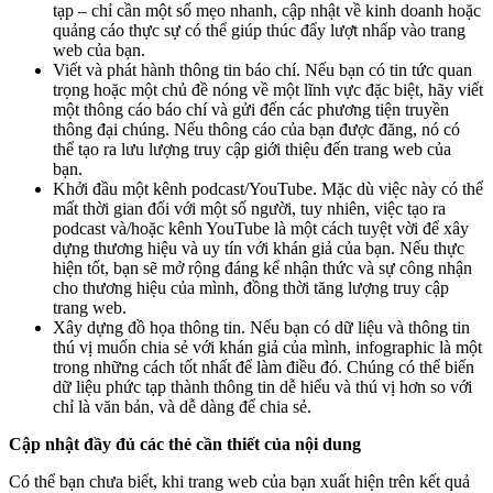
tạp – chỉ cần một số mẹo nhanh, cập nhật về kinh doanh hoặc
quảng cáo thực sự có thể giúp thúc đẩy lượt nhấp vào trang
web của bạn.
Viết và phát hành thông tin báo chí. Nếu bạn có tin tức quan
trọng hoặc một chủ đề nóng về một lĩnh vực đặc biệt, hãy viết
một thông cáo báo chí và gửi đến các phương tiện truyền
thông đại chúng. Nếu thông cáo của bạn được đăng, nó có
thể tạo ra lưu lượng truy cập giới thiệu đến trang web của
bạn.
Khởi đầu một kênh podcast/YouTube. Mặc dù việc này có thể
mất thời gian đối với một số người, tuy nhiên, việc tạo ra
podcast và/hoặc kênh YouTube là một cách tuyệt vời để xây
dựng thương hiệu và uy tín với khán giả của bạn. Nếu thực
hiện tốt, bạn sẽ mở rộng đáng kể nhận thức và sự công nhận
cho thương hiệu của mình, đồng thời tăng lượng truy cập
trang web.
Xây dựng đồ họa thông tin. Nếu bạn có dữ liệu và thông tin
thú vị muốn chia sẻ với khán giả của mình, infographic là một
trong những cách tốt nhất để làm điều đó. Chúng có thể biến
dữ liệu phức tạp thành thông tin dễ hiểu và thú vị hơn so với
chỉ là văn bản, và dễ dàng để chia sẻ.
Cập nhật đầy đủ các thẻ cần thiết của nội dung
Có thể bạn chưa biết, khi trang web của bạn xuất hiện trên kết quả