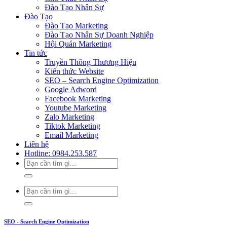
Đào Tạo Nhân Sự
Đào Tạo
Đào Tạo Marketing
Đào Tạo Nhân Sự Doanh Nghiệp
Hội Quán Marketing
Tin tức
Truyền Thông Thương Hiệu
Kiến thức Website
SEO – Search Engine Optimization
Google Adword
Facebook Marketing
Youtube Marketing
Zalo Marketing
Tiktok Marketing
Email Marketing
Liên hệ
Hotline: 0984.253.587
SEO - Search Engine Optimization