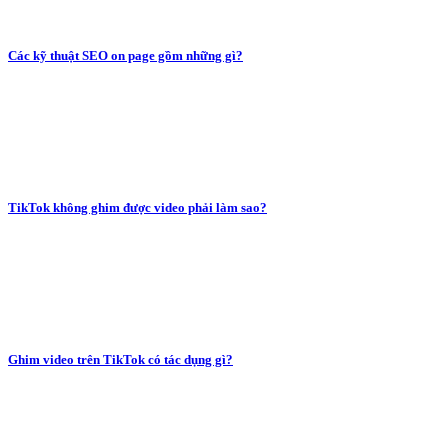
Các kỹ thuật SEO on page gồm những gì?
TikTok không ghim được video phải làm sao?
Ghim video trên TikTok có tác dụng gì?