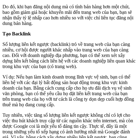
Do đó, khi bạn đăng nội dung mà có tính bán hàng hơn một chút,
bao gồm giảm giá hoặc khuyến mãi đến trang web của bạn, bạn sẽ
nhận thấy tỷ lệ nhấp cao hơn nhiều so với việc chỉ liên tục đăng nội
dung bán hàng.
Tạo Backlink
Số lượng liên kết ngược (backlink) trỏ về trang web của bạn càng
nhiều, cơ hội được người khác nhấp vào trang web của bạn càng
cao. Đối với doanh nghiệp địa phương, bạn có thể xem xét xây
dựng liên kết bằng cách liên hệ với các doanh nghiệp liên quan khác
trong khu vực của bạn (có trang web).
Ví dụ: Nếu bạn làm kinh doanh trong lĩnh vực vệ sinh, bạn có thể
liên hệ với các đại lý bất động sản hoạt động trong khu vực kinh
doanh của bạn. Bằng cách cung cấp cho họ ưu đãi dịch vụ vệ sinh
văn phòng, bạn có thể yêu cầu họ đặt liên kết trang web của bạn
trên trang web của họ với tư cách là công ty dọn dẹp cuối hợp đồng
thuê mà họ đang cung cấp.
Tuy nhiên, việc tăng số lượng liên kết ngược không chỉ có lợi cho
việc thu hút khách truy cập từ các nguồn khác trên internet, mà còn
được Google coi là một yếu tố đáng tin cậy. Thực tế, đây là một
trong những yếu tố xếp hạng có ảnh hưởng nhất mà Google đánh
giá. Vì vậy, bằng cách xây dựng nhiều liên kết ngược, bạn cũng