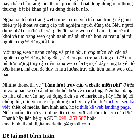
hãy chắc chắn rằng mọi thành phần đều hoạt động đúng như thông
thường, bất kể khán giả sử dụng thiết bị nào.
Ngoài ra, tốc độ trang web cũng là một yếu tố quan trọng để giảm
thiểu tỷ lệ thoát và cung cấp trải nghiệm người dùng tốt. Nếu người
dùng phải chờ đợi chỉ vài giây để trang web của bạn tải, họ sẽ rời
khỏi và tìm trang web cạnh tranh mà tải nhanh hơn và mang lại trải
nghiệm người dùng tốt hơn.
Một trang web nhanh chóng và phản hồi, tương thích với các trải
nghiệm người dùng hàng đầu, là điều quan trọng không chỉ để thu
hút lưu lượng truy cập đến trang web của bạn (vì đây cũng là yếu tố
xếp hạng), mà còn để duy trì lưu lượng truy cập trên trang web của
bạn.
Những thông tin về “
Tăng lượt truy cập website miễn phí
” ở trên
hi vọng bạn sẽ có cái nhìn chi tiết hơn về marketing. Nếu bạn đang
có nhu cầu tư vấn hay sử dụng dịch vụ về marketing hãy liên hệ tới
chúng tôi, đơn vị cung cấp những dịch vụ uy tín như
dịch vụ seo bài
viết
, thiết kế media, làm hình ảnh, hoặc
thiết kế web landing page
.
Nếu muốn hiểu rõ và trải nghiệm tuyệt vời với các dịch vụ của Phú
Thành hãy liên hệ qua SDT:
0984.253.587
hoặc
email: phuthanhdigitalmarketing@gmail.com
Để lại một bình luận