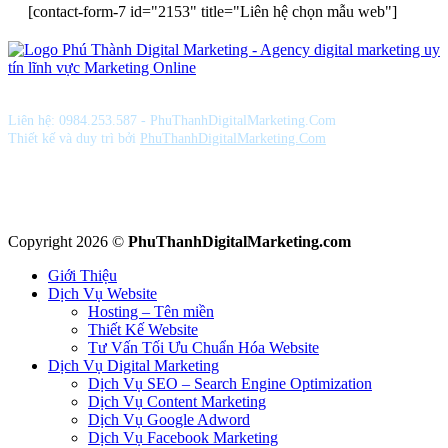
[contact-form-7 id="2153" title="Liên hệ chọn mẫu web"]
Phú Thành giải pháp Digital Marketing tổng thể chuyên nghiệp
Liên hệ: 0984.253.587 - PhuThanhDigitalMarketing.Com
Thiết kế và duy trì bởi
PhuThanhDigitalMarketing.Com
PhuThanhDigitalMarketing hoan nghênh quý khách gửi thông tin và góp ý
cho chúng tôi!
Email:
phuthanhdigitalmarketing@gmail.com
Copyright 2026 ©
PhuThanhDigitalMarketing.com
Giới Thiệu
Dịch Vụ Website
Hosting – Tên miền
Thiết Kế Website
Tư Vấn Tối Ưu Chuẩn Hóa Website
Dịch Vụ Digital Marketing
Dịch Vụ SEO – Search Engine Optimization
Dịch Vụ Content Marketing
Dịch Vụ Google Adword
Dịch Vụ Facebook Marketing