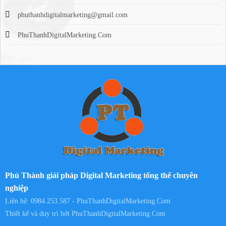
phuthanhdigitalmarketing@gmail.com
PhuThanhDigitalMarketing.Com
Phú Thành giải pháp Digital Marketing tổng thể chuyên
nghiệp
Liên hệ: 0984.253.587 - PhuThanhDigitalMarketing.Com
Thiết kế và duy trì bởi
PhuThanhDigitalMarketing.Com