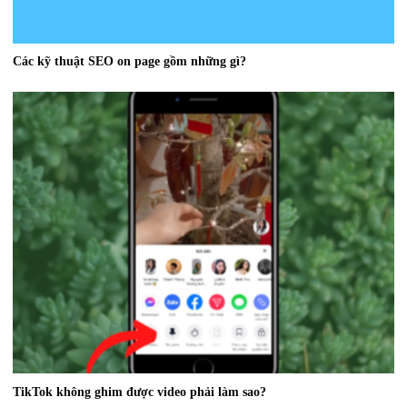
Các kỹ thuật SEO on page gồm những gì?
TikTok không ghim được video phải làm sao?