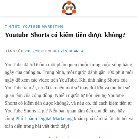
Skip
to
content
TIN TỨC
,
YOUTUBE MARKETING
Youtube Shorts có kiếm tiền được không?
ĐĂNG LÚC
20/09/2023
BỞI
NGUYỄN NHANTAI
YouTube đã trở thành một phần quen thuộc trong cuộc sống hàng
ngày của chúng ta. Trung bình, mỗi người dành gần 100 phút mỗi
ngày để xem các video trên YouTube. Khi tính năng Shorts của
YouTube ra mắt, nó đã tạo nên một sự thay đổi lớn và thu hút sự
quan tâm của cộng đồng. Nhiều người tự hỏi liệu họ Youtube
Shorts có kiếm tiền được không?, và nếu có, thì cách kiếm tiền từ
YouTube Shorts là gì? Nếu bạn quan tâm đến chủ đề này, hãy
cùng
Phú Thành Digital Marketing
khám phá câu trả lời chi tiết và
toàn diện trong bài viết dưới đây!